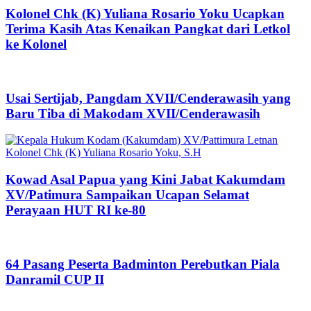
Kolonel Chk (K) Yuliana Rosario Yoku Ucapkan
Terima Kasih Atas Kenaikan Pangkat dari Letkol
ke Kolonel
Usai Sertijab, Pangdam XVII/Cenderawasih yang
Baru Tiba di Makodam XVII/Cenderawasih
Kowad Asal Papua yang Kini Jabat Kakumdam
XV/Patimura Sampaikan Ucapan Selamat
Perayaan HUT RI ke-80
64 Pasang Peserta Badminton Perebutkan Piala
Danramil CUP II