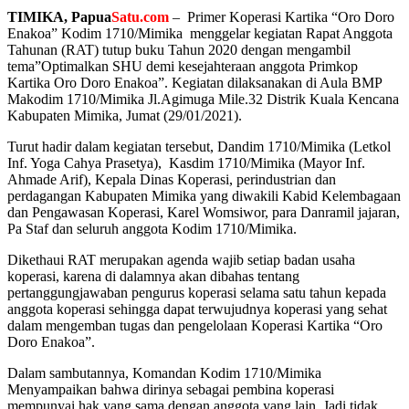
TIMIKA, Papua
Satu.com
– Primer Koperasi Kartika “Oro Doro
Enakoa” Kodim 1710/Mimika menggelar kegiatan Rapat Anggota
Tahunan (RAT) tutup buku Tahun 2020 dengan mengambil
tema”Optimalkan SHU demi kesejahteraan anggota Primkop
Kartika Oro Doro Enakoa”. Kegiatan dilaksanakan di Aula BMP
Makodim 1710/Mimika Jl.Agimuga Mile.32 Distrik Kuala Kencana
Kabupaten Mimika, Jumat (29/01/2021).
Turut hadir dalam kegiatan tersebut, Dandim 1710/Mimika (Letkol
Inf. Yoga Cahya Prasetya), Kasdim 1710/Mimika (Mayor Inf.
Ahmade Arif), Kepala Dinas Koperasi, perindustrian dan
perdagangan Kabupaten Mimika yang diwakili Kabid Kelembagaan
dan Pengawasan Koperasi, Karel Womsiwor, para Danramil jajaran,
Pa Staf dan seluruh anggota Kodim 1710/Mimika.
Dikethaui RAT merupakan agenda wajib setiap badan usaha
koperasi, karena di dalamnya akan dibahas tentang
pertanggungjawaban pengurus koperasi selama satu tahun kepada
anggota koperasi sehingga dapat terwujudnya koperasi yang sehat
dalam mengemban tugas dan pengelolaan Koperasi Kartika “Oro
Doro Enakoa”.
Dalam sambutannya, Komandan Kodim 1710/Mimika
Menyampaikan bahwa dirinya sebagai pembina koperasi
mempunyai hak yang sama dengan anggota yang lain. Jadi tidak