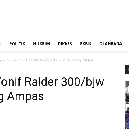
POLITIK
HUKRIM
DIKKES
EKBIS
OLAHRAGA
gas Pamtas Yonif Raider 300/bjw Gelar di Kampung Ampas
onif Raider 300/bjw
ng Ampas