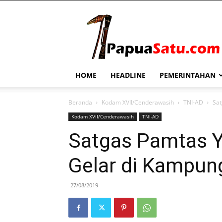
PapuaSatu.com
HOME
HEADLINE
PEMERINTAHAN
Beranda
Kodam XVII/Cenderawasih
TNI-AD
Sat
Kodam XVII/Cenderawasih
TNI-AD
Satgas Pamtas Y
Gelar di Kampu
27/08/2019