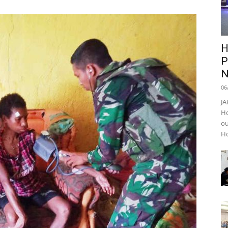
H
P
N
06
JA
Ho
ou
Ho