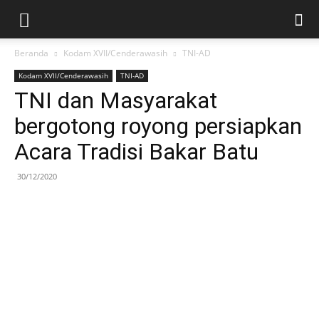
Beranda
Kodam XVII/Cenderawasih
TNI-AD
Kodam XVII/Cenderawasih
TNI-AD
TNI dan Masyarakat
bergotong royong persiapkan
Acara Tradisi Bakar Batu
30/12/2020