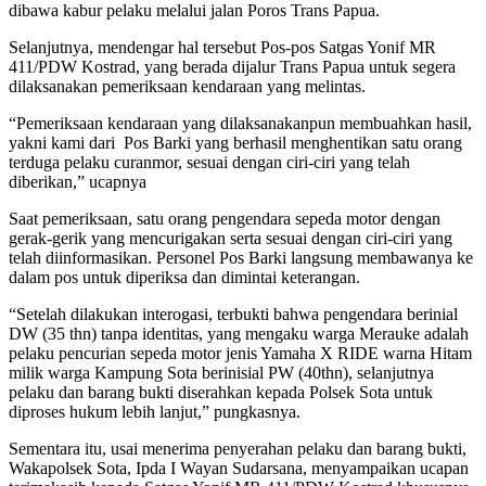
dibawa kabur pelaku melalui jalan Poros Trans Papua.
Selanjutnya, mendengar hal tersebut Pos-pos Satgas Yonif MR
411/PDW Kostrad, yang berada dijalur Trans Papua untuk segera
dilaksanakan pemeriksaan kendaraan yang melintas.
“Pemeriksaan kendaraan yang dilaksanakanpun membuahkan hasil,
yakni kami dari Pos Barki yang berhasil menghentikan satu orang
terduga pelaku curanmor, sesuai dengan ciri-ciri yang telah
diberikan,” ucapnya
Saat pemeriksaan, satu orang pengendara sepeda motor dengan
gerak-gerik yang mencurigakan serta sesuai dengan ciri-ciri yang
telah diinformasikan. Personel Pos Barki langsung membawanya ke
dalam pos untuk diperiksa dan dimintai keterangan.
“Setelah dilakukan interogasi, terbukti bahwa pengendara berinial
DW (35 thn) tanpa identitas, yang mengaku warga Merauke adalah
pelaku pencurian sepeda motor jenis Yamaha X RIDE warna Hitam
milik warga Kampung Sota berinisial PW (40thn), selanjutnya
pelaku dan barang bukti diserahkan kepada Polsek Sota untuk
diproses hukum lebih lanjut,” pungkasnya.
Sementara itu, usai menerima penyerahan pelaku dan barang bukti,
Wakapolsek Sota, Ipda I Wayan Sudarsana, menyampaikan ucapan