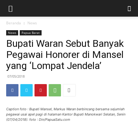
Beranda
News
News
Papua Barat
Bupati Waran Sebut Banyak
Pegawai Honorer di Mansel
yang ‘Lompat Jendela’
07/05/2018
Caption foto : Bupati Mansel, Markus Waran berbincang bersama sejumlah
pegawai usai apel pagi di halaman Kantor Bupati Manokwari Selatan, Senin
(07/04/2018). foto : Din/PapuaSatu.com