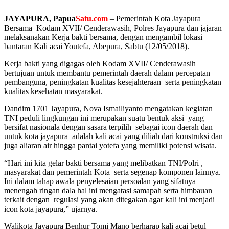
JAYAPURA, Papua
Satu.com
– Pemerintah Kota Jayapura
Bersama Kodam XVII/ Cenderawasih, Polres Jayapura dan jajaran
melaksanakan Kerja bakti bersama, dengan mengambil lokasi
bantaran Kali acai Youtefa, Abepura, Sabtu (12/05/2018).
Kerja bakti yang digagas oleh Kodam XVII/ Cenderawasih
bertujuan untuk membantu pemerintah daerah dalam percepatan
pembanguna, peningkatan kualitas kesejahteraan serta peningkatan
kualitas kesehatan masyarakat.
Dandim 1701 Jayapura, Nova Ismailiyanto mengatakan kegiatan
TNI peduli lingkungan ini merupakan suatu bentuk aksi yang
bersifat nasionala dengan sasara terpilih sebagai icon daerah dan
untuk kota jayapura adalah kali acai yang diliah dari konstruksi dan
juga aliaran air hingga pantai yotefa yang memiliki potensi wisata.
“Hari ini kita gelar bakti bersama yang melibatkan TNI/Polri ,
masyarakat dan pemerintah Kota serta segenap komponen lainnya.
Ini dalam tahap awala penyelesaian persoalan yang sifatnya
menengah ringan dala hal ini mengatasi samapah serta himbauan
terkait dengan regulasi yang akan ditegakan agar kali ini menjadi
icon kota jayapura,” ujarnya.
Walikota Jayapura Benhur Tomi Mano berharap kali acai betul –