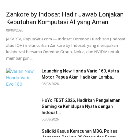
Zankore by Indosat Hadir Jawab Lonjakan
Kebutuhan Komputasi AI yang Aman
08/08/2026
JAKARTA, PapuaSatu.com — Indosat Ooredoo Hutchison (Indosat
atau IOH) meluncurkan Zankore by Indosat, yang merupakan
kolaborasi bersama Ooredoo Group, Nokia, dan NVIDIA untuk
membangun...
Lounching New Honda Vario 160, Astra
Motor Papua Akan Hadirkan Lomba...
08/08/2026
HoYo FEST 2026, Hadirkan Pengalaman
Gaming ke Kehidupan Nyata dengan
Indosat...
06/08/2026
Selidiki Kasus Keracunan MBG, Polres