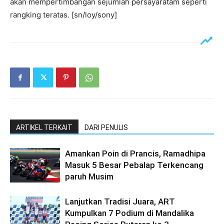
akan mempertimbangan sejumlah persayaratam seperti
rangking teratas. [sn/loy/sony]
ARTIKEL TERKAIT
DARI PENULIS
Amankan Poin di Prancis, Ramadhipa
Masuk 5 Besar Pebalap Terkencang
paruh Musim
Lanjutkan Tradisi Juara, ART
Kumpulkan 7 Podium di Mandalika