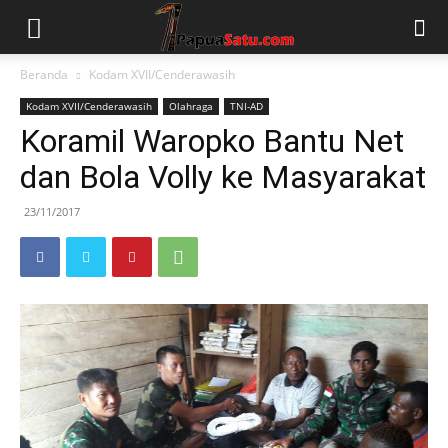
Beranda
Kodam XVII/Cenderawasih
Kodam XVII/Cenderawasih
Olahraga
TNI-AD
Koramil Waropko Bantu Net
dan Bola Volly ke Masyarakat
23/11/2017