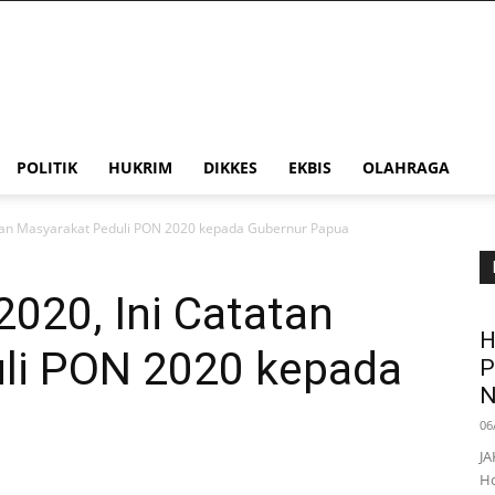
POLITIK
HUKRIM
DIKKES
EKBIS
OLAHRAGA
tan Masyarakat Peduli PON 2020 kepada Gubernur Papua
020, Ini Catatan
H
li PON 2020 kepada
P
N
06
JA
Ho