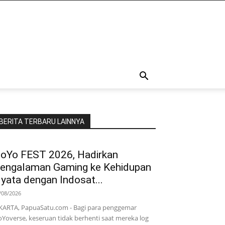
BERITA TERBARU LAINNYA
oYo FEST 2026, Hadirkan
engalaman Gaming ke Kehidupan
yata dengan Indosat...
/08/2026
KARTA, PapuaSatu.com - Bagi para penggemar
Yoverse, keseruan tidak berhenti saat mereka log