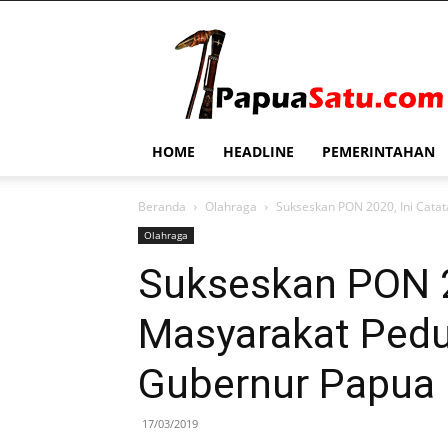
PapuaSatu.com
HOME
HEADLINE
PEMERINTAHAN
Beranda
Olahraga
Sukseskan PON 2020, Ini Cata
Olahraga
Sukseskan PON 2
Masyarakat Pedu
Gubernur Papua
17/03/2019