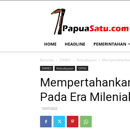
PapuaSatu.com
HOME
HEADLINE
PEMERINTAHAN
Beranda
DIKKES
Kebudayaan
Mempertahankan 
DIKKES
Kebudayaan
OPINI
Mempertahankan
Pada Era Milenia
13/07/2022