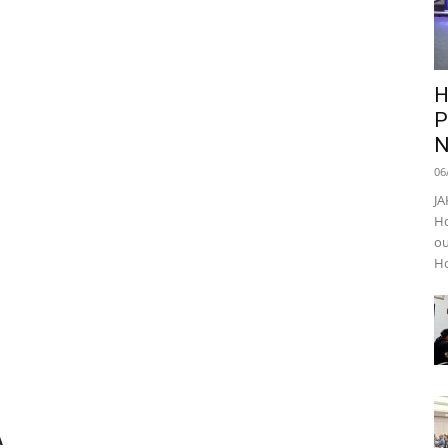
H
P
N
06
JA
Ho
ou
Ho
A