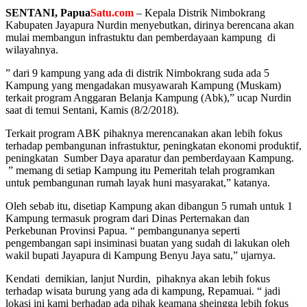
SENTANI, Papua
Satu.com
– Kepala Distrik Nimbokrang
Kabupaten Jayapura Nurdin menyebutkan, dirinya berencana akan
mulai membangun infrastuktu dan pemberdayaan kampung di
wilayahnya.
” dari 9 kampung yang ada di distrik Nimbokrang suda ada 5
Kampung yang mengadakan musyawarah Kampung (Muskam)
terkait program Anggaran Belanja Kampung (Abk),” ucap Nurdin
saat di temui Sentani, Kamis (8/2/2018).
Terkait program ABK pihaknya merencanakan akan lebih fokus
terhadap pembangunan infrastuktur, peningkatan ekonomi produktif,
peningkatan Sumber Daya aparatur dan pemberdayaan Kampung.
” memang di setiap Kampung itu Pemeritah telah programkan
untuk pembangunan rumah layak huni masyarakat,” katanya.
Oleh sebab itu, disetiap Kampung akan dibangun 5 rumah untuk 1
Kampung termasuk program dari Dinas Perternakan dan
Perkebunan Provinsi Papua. “ pembangunanya seperti
pengembangan sapi insiminasi buatan yang sudah di lakukan oleh
wakil bupati Jayapura di Kampung Benyu Jaya satu,” ujarnya.
Kendati demikian, lanjut Nurdin, pihaknya akan lebih fokus
terhadap wisata burung yang ada di kampung, Repamuai. “ jadi
lokasi ini kami berhadap ada pihak keamana sheingga lebih fokus