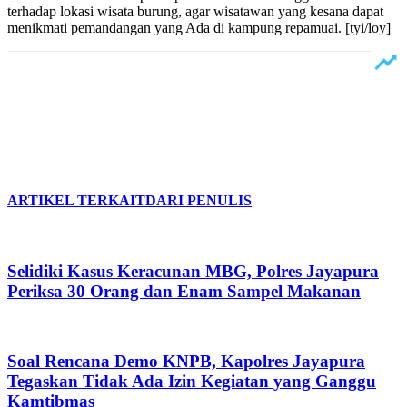
terhadap lokasi wisata burung, agar wisatawan yang kesana dapat
menikmati pemandangan yang Ada di kampung repamuai. [tyi/loy]
ARTIKEL TERKAIT
DARI PENULIS
Selidiki Kasus Keracunan MBG, Polres Jayapura
Periksa 30 Orang dan Enam Sampel Makanan
Soal Rencana Demo KNPB, Kapolres Jayapura
Tegaskan Tidak Ada Izin Kegiatan yang Ganggu
Kamtibmas