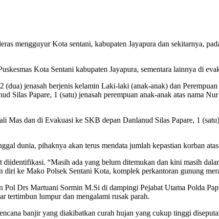
eras mengguyur Kota sentani, kabupaten Jayapura dan sekitarnya, pada
di Puskesmas Kota Sentani kabupaten Jayapura, sementara lainnya di ev
, 2 (dua) jenasah berjenis kelamin Laki-laki (anak-anak) dan Perempuan
lanud Silas Papare, 1 (satu) jenasah perempuan anak-anak atas nama Nu
ali Mas dan di Evakuasi ke SKB depan Danlanud Silas Papare, 1 (sat
al dunia, pihaknya akan terus mendata jumlah kepastian korban atas 
t diidentifikasi. “Masih ada yang belum ditemukan dan kini masih da
n diri ke Mako Polsek Sentani Kota, komplek perkantoran gunung mera
n Pol Drs Martuani Sormin M.Si di dampingi Pejabat Utama Polda Pa
r tertimbun lumpur dan mengalami rusak parah.
i bencana banjir yang diakibatkan curah hujan yang cukup tinggi dise