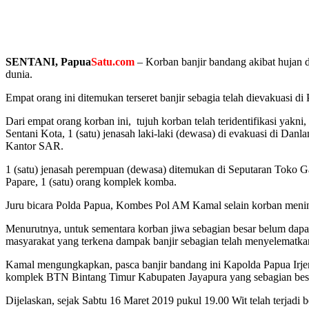
SENTANI, Papua
Satu.com
– Korban banjir bandang akibat hujan d
dunia.
Empat orang ini ditemukan terseret banjir sebagia telah dievakuasi 
Dari empat orang korban ini, tujuh korban telah teridentifikasi yakni
Sentani Kota, 1 (satu) jenasah laki-laki (dewasa) di evakuasi di Dan
Kantor SAR.
1 (satu) jenasah perempuan (dewasa) ditemukan di Seputaran Toko G
Papare, 1 (satu) orang komplek komba.
Juru bicara Polda Papua, Kombes Pol AM Kamal selain korban meningg
Menurutnya, untuk sementara korban jiwa sebagian besar belum dapa
masyarakat yang terkena dampak banjir sebagian telah menyelematka
Kamal mengungkapkan, pasca banjir bandang ini Kapolda Papua Irje
komplek BTN Bintang Timur Kabupaten Jayapura yang sebagian besa
Dijelaskan, sejak Sabtu 16 Maret 2019 pukul 19.00 Wit telah terjad