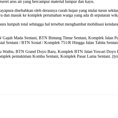
seret arus air yang bercampur material lumpur dan kayu.
ayapura disebabkan oleh derasnya curah hujan yang mulai turun sekitar
raya dan masuk ke komplek perumahan warga yang ada di seputaran wik
ura lumpuh total sehingga hal tersebut menghambat mobilisasi kendara
BTN Gajah Mada Sentani, BTN Bintang Timur Sentani, Komplek Jalan Pa
al Sentani / BTN Sosial / Komplek 751/R Hingga Jalan Tabita Sentan
aru Waibu, BTN Grand Doyo Baru, Komplek BTN Jalan Yowari Doy
Komplek pemukiman Komba Sentani, Komplek Pasar Lama Sentani.
[tyi