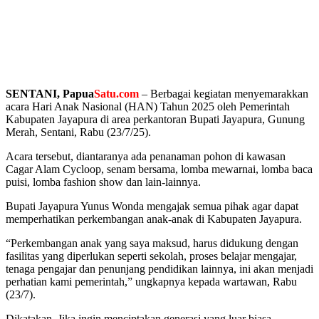
SENTANI
, Papua
Satu.com
– Berbagai kegiatan menyemarakkan
acara Hari Anak Nasional (HAN) Tahun 2025 oleh Pemerintah
Kabupaten Jayapura di area perkantoran Bupati Jayapura, Gunung
Merah, Sentani, Rabu (23/7/25).
Acara tersebut, diantaranya ada penanaman pohon di kawasan
Cagar Alam Cycloop, senam bersama, lomba mewarnai, lomba baca
puisi, lomba fashion show dan lain-lainnya.
Bupati Jayapura Yunus Wonda mengajak semua pihak agar dapat
memperhatikan perkembangan anak-anak di Kabupaten Jayapura.
“Perkembangan anak yang saya maksud, harus didukung dengan
fasilitas yang diperlukan seperti sekolah, proses belajar mengajar,
tenaga pengajar dan penunjang pendidikan lainnya, ini akan menjadi
perhatian kami pemerintah,” ungkapnya kepada wartawan, Rabu
(23/7).
Dikatakan, Jika ingin menciptakan generasi yang luar biasa,