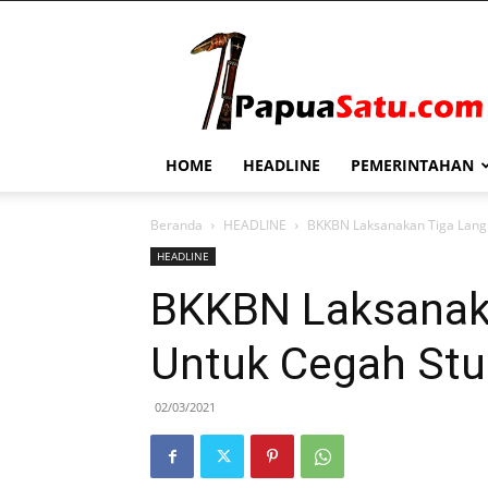
PapuaSatu.com
HOME
HEADLINE
PEMERINTAHAN
Beranda
HEADLINE
BKKBN Laksanakan Tiga Lang
HEADLINE
BKKBN Laksanak
Untuk Cegah Stu
02/03/2021