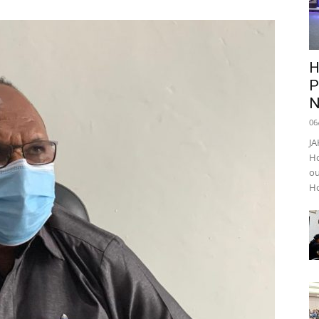
H
P
N
06
JA
Ho
ou
Ho