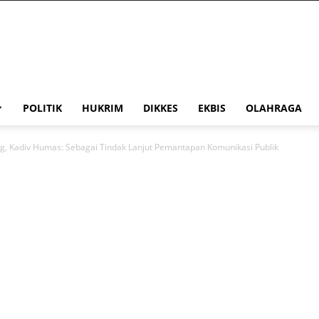
POLITIK
HUKRIM
DIKKES
EKBIS
OLAHRAGA
ng, Kadiv Humas: Sebagai Tindak Lanjut Pemantapan Komunikasi Publik