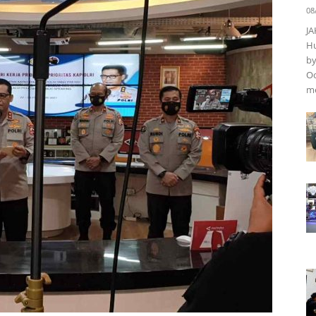
08
JA
Hu
by
Oo
m