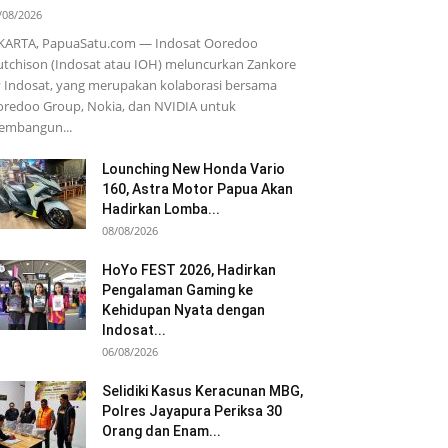
/08/2026
KARTA, PapuaSatu.com — Indosat Ooredoo
tchison (Indosat atau IOH) meluncurkan Zankore
 Indosat, yang merupakan kolaborasi bersama
redoo Group, Nokia, dan NVIDIA untuk
embangun...
Lounching New Honda Vario
160, Astra Motor Papua Akan
Hadirkan Lomba...
08/08/2026
HoYo FEST 2026, Hadirkan
Pengalaman Gaming ke
Kehidupan Nyata dengan
Indosat...
06/08/2026
Selidiki Kasus Keracunan MBG,
Polres Jayapura Periksa 30
Orang dan Enam...