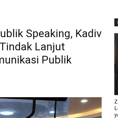
ublik Speaking, Kadiv
Tindak Lanjut
unikasi Publik
Z
L
y