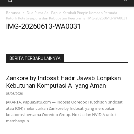
Beranda
Dua Putra Asli Papua Kembali Pimpin Komcab Pemuda
Katolik Kota Jayapura dan Kabupaten Keerom
IMG-20260613-WA0031
IMG-20260613-WA0031
BERITA TERBARU LAINNYA
Zankore by Indosat Hadir Jawab Lonjakan
Kebutuhan Komputasi AI yang Aman
08/08/2026
JAKARTA, PapuaSatu.com — Indosat Ooredoo Hutchison (Indosat
atau IOH) meluncurkan Zankore by Indosat, yang merupakan
kolaborasi bersama Ooredoo Group, Nokia, dan NVIDIA untuk
membangun...