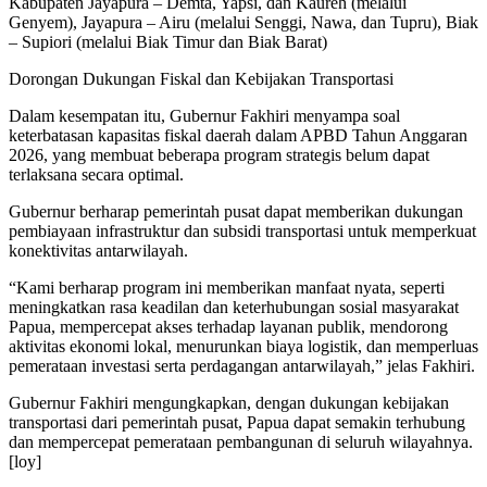
‎Kabupaten Jayapura – Demta, Yapsi, dan Kaureh (melalui
Genyem), Jayapura – Airu (melalui Senggi, Nawa, dan Tupru), Biak
– Supiori (melalui Biak Timur dan Biak Barat)
‎Dorongan Dukungan Fiskal dan Kebijakan Transportasi
‎Dalam kesempatan itu, Gubernur Fakhiri menyampa soal
keterbatasan kapasitas fiskal daerah dalam APBD Tahun Anggaran
2026, yang membuat beberapa program strategis belum dapat
terlaksana secara optimal.
‎Gubernur berharap pemerintah pusat dapat memberikan dukungan
pembiayaan infrastruktur dan subsidi transportasi untuk memperkuat
konektivitas antarwilayah.
‎“Kami berharap program ini memberikan manfaat nyata, seperti
meningkatkan rasa keadilan dan keterhubungan sosial masyarakat
Papua, mempercepat akses terhadap layanan publik, mendorong
aktivitas ekonomi lokal, menurunkan biaya logistik, dan memperluas
pemerataan investasi serta perdagangan antarwilayah,” jelas Fakhiri.
‎Gubernur Fakhiri mengungkapkan, dengan dukungan kebijakan
transportasi dari pemerintah pusat, Papua dapat semakin terhubung
dan mempercepat pemerataan pembangunan di seluruh wilayahnya.
[loy]