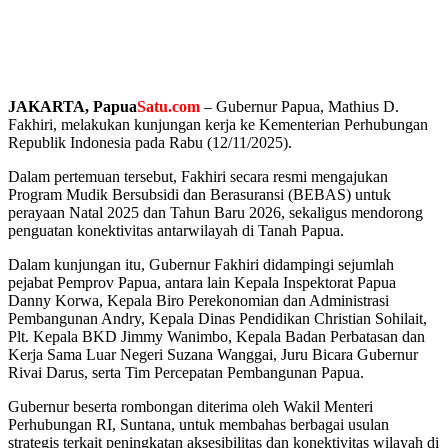
‎JAKARTA, Papua
Satu.com
– Gubernur Papua, Mathius D.
Fakhiri, melakukan kunjungan kerja ke Kementerian Perhubungan
Republik Indonesia pada Rabu (12/11/2025).
‎Dalam pertemuan tersebut, Fakhiri secara resmi mengajukan
Program Mudik Bersubsidi dan Berasuransi (BEBAS) untuk
perayaan Natal 2025 dan Tahun Baru 2026, sekaligus mendorong
penguatan konektivitas antarwilayah di Tanah Papua.
‎Dalam kunjungan itu, Gubernur Fakhiri didampingi sejumlah
pejabat Pemprov Papua, antara lain Kepala Inspektorat Papua
Danny Korwa, Kepala Biro Perekonomian dan Administrasi
Pembangunan Andry, Kepala Dinas Pendidikan Christian Sohilait,
Plt. Kepala BKD Jimmy Wanimbo, Kepala Badan Perbatasan dan
Kerja Sama Luar Negeri Suzana Wanggai, Juru Bicara Gubernur
Rivai Darus, serta Tim Percepatan Pembangunan Papua.
‎Gubernur beserta rombongan diterima oleh Wakil Menteri
Perhubungan RI, Suntana, untuk membahas berbagai usulan
strategis terkait peningkatan aksesibilitas dan konektivitas wilayah di