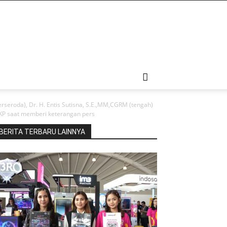
rseroda), Dr. H. Entis Sutisna, S.E.,MM,CGRM (tengah)
 MKP saat memberi keterangan pers
BERITA TERBARU LAINNYA