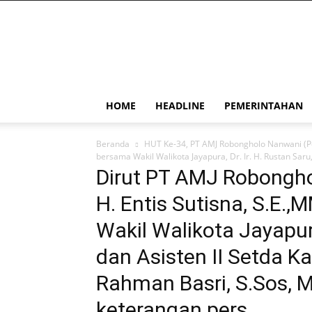
PapuaSatu.com
HOME
HEADLINE
PEMERINTAHAN
Beranda
HUT Ke-34, PT AMJ Robongholo Nanwani (P
bersama Wakil Walikota Jayapura, Dr. Ir. H. Rustan Sa
Dirut PT AMJ Robongho
H. Entis Sutisna, S.E
Wakil Walikota Jayapura
dan Asisten II Setda K
Rahman Basri, S.Sos, 
keterangan pers