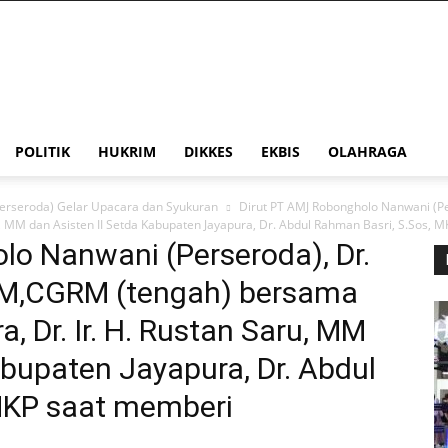
POLITIK
HUKRIM
DIKKES
EKBIS
OLAHRAGA
erseroda) Gelar Upacara dan Syukuran
Dirut PT AMJ Robongholo Nanwani (Pe
ru, MM dan Asisten II Setda Kabupaten Jayapura, Dr. Abdul Rahman Basri, S.Sos,
lo Nanwani (Perseroda), Dr.
.,MM,CGRM (tengah) bersama
, Dr. Ir. H. Rustan Saru, MM
abupaten Jayapura, Dr. Abdul
MKP saat memberi