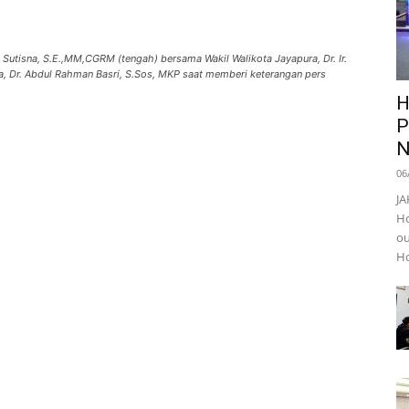
 Sutisna, S.E.,MM,CGRM (tengah) bersama Wakil Walikota Jayapura, Dr. Ir.
a, Dr. Abdul Rahman Basri, S.Sos, MKP saat memberi keterangan pers
H
P
N
06
JA
Ho
ou
Ho