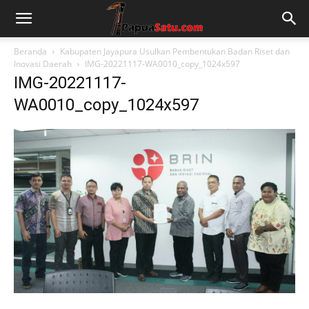
Beranda
Kabupaten Jayapura Usulkan Pembentukan Badan Riset dan
Inovasi Daerah
IMG-20221117-WA0010_copy_1024x597
IMG-20221117-
WA0010_copy_1024x597