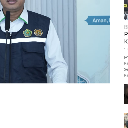
B
P
K
10
JA
Ra
Se
Ra