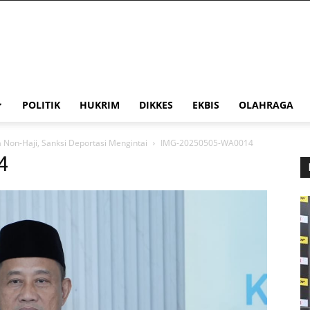
POLITIK
HUKRIM
DIKKES
EKBIS
OLAHRAGA
Non-Haji, Sanksi Deportasi Mengintai
IMG-20250505-WA0014
4