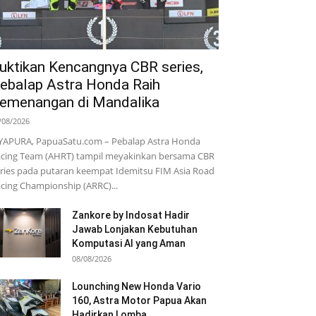
uktikan Kencangnya CBR series,
ebalap Astra Honda Raih
emenangan di Mandalika
/08/2026
YAPURA, PapuaSatu.com – Pebalap Astra Honda
cing Team (AHRT) tampil meyakinkan bersama CBR
ries pada putaran keempat Idemitsu FIM Asia Road
cing Championship (ARRC)...
Zankore by Indosat Hadir
Jawab Lonjakan Kebutuhan
Komputasi AI yang Aman
08/08/2026
Lounching New Honda Vario
160, Astra Motor Papua Akan
Hadirkan Lomba...