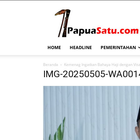
PapuaSatu.com
HOME
HEADLINE
PEMERINTAHAN
Beranda
Kemenag Ingatkan Bahaya Haji dengan Visa 
IMG-20250505-WA001