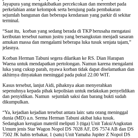
Jayapura yang mengakibatkan percekcokan dan merembet pada
perkelahian antar kelompok serta berujung pada pembakaran
sejumlah bangunan dan beberapa kendaraan yang parkir di sekitar
terminal.
“Saat itu, korban yang sedang berada di TKP berusaha mengatasi
keributan tersebut namun justru yang bersangkutan menjadi sasaran
amukan massa dan mengalami beberapa luka tusuk senjata tajam,”
jelasnya.
Korban Herman Tabuni segera dilarikan ke RS. Dian Harapan
Waena untuk mendapatkan pertolongan. Namun karena mengalami
luka yang cukup parah, nyawa korban tidak dapat diselamatkan dan
akhirnya dinyatakan meninggal pada pukul 22.00 WIT.
Kasus tersebut, lanjut Aidi, pihaknya akan menyerahkan
sepenuhnya kepada pihak kepolisian untuk melakukan penyelidikan
dan penyidikan. Namun sejumlah saksi dan barang bukti sudah
dikumpulkan.
“Ya, kejadian kejadian tersebut antara lain: satu orang meninggal
dunia (MD) a.n. Serma Herman Tabuni akibat luka tusuk.
Sedangkan kerugian materiil meliputi 3 (tiga) Unit Taksi/Angkutan
Umum jenis Star Wagon Nopol DS 7028 AF, DS 7574 AB dan DS
7502 JK habis terbakar, 1 (satu) Unit Yamaha Jupiter Z Nopol DS