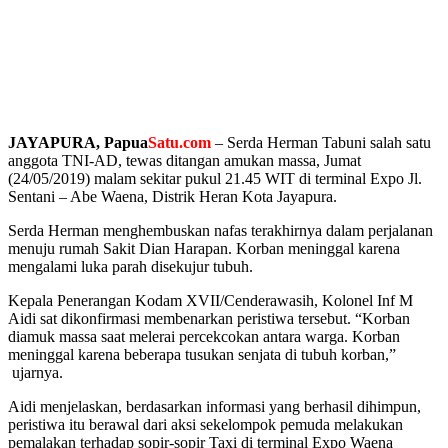
JAYAPURA,
Papua
Satu.com
– Serda Herman Tabuni salah satu
anggota TNI-AD, tewas ditangan amukan massa, Jumat
(24/05/2019) malam sekitar pukul 21.45 WIT di terminal Expo Jl.
Sentani – Abe Waena, Distrik Heran Kota Jayapura.
Serda Herman menghembuskan nafas terakhirnya dalam perjalanan
menuju rumah Sakit Dian Harapan. Korban meninggal karena
mengalami luka parah disekujur tubuh.
Kepala Penerangan Kodam XVII/Cenderawasih, Kolonel Inf M
Aidi sat dikonfirmasi membenarkan peristiwa tersebut. “Korban
diamuk massa saat melerai percekcokan antara warga. Korban
meninggal karena beberapa tusukan senjata di tubuh korban,”
ujarnya.
Aidi menjelaskan, berdasarkan informasi yang berhasil dihimpun,
peristiwa itu berawal dari aksi sekelompok pemuda melakukan
pemalakan terhadap sopir-sopir Taxi di terminal Expo Waena