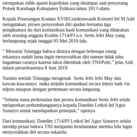
merupakan milik aparat kepolisian yang dirampas saat penyerang
Polsek Karubaga Kabupaten Tolikara tahun 2013 silam.
Kepala Penerangan Kodam XVII/Cenderawasih Kolonel Inf M Aidi
mengatakan, proses penyerahan diri ajudan bersama tiga
pengikutnya itu dari komunikasi hasil komunikasi yang dilakukan
oleh seorang anggota Kodim 1714/PJ a.n Sertu Jefri May yang
berlangsung sejak tanggal 05 Mei 2019 lalu.
“ Menurut Telangga bahwa dirinya dengan beberapa orang
rekannya sudah lama ingin menyerahkan diri namun tidak tahu
bagaiman caranya karena takut ditembak oleh TNI/Polri,” jelas Aidi
dalam presreleasenya 8 Juni 2019.
Namun setelah Telangga mengenak Sertu Jefri Jefri May dan
kawan-kawannya maka terjalin komunikasi secara intens baik via
telpon maupun dengan pertemuan secara langsung.
“Selama masa perkenalan dan proses komunikasi Sertu Jefri selalu
melaporkan perkembangannya kepada Dandim Letkol Inf Agus
Sunaryo untuk mendapatkan petunjuk,” ujarnya.
Dari komunikasi, Dandim 1714/PJ Letkol Inf Agus Sunaryo selalu
menitip pesan bahwa TNI menjamin keselamatan mereka bila ingin
menyerahkan diri secara sukarela.