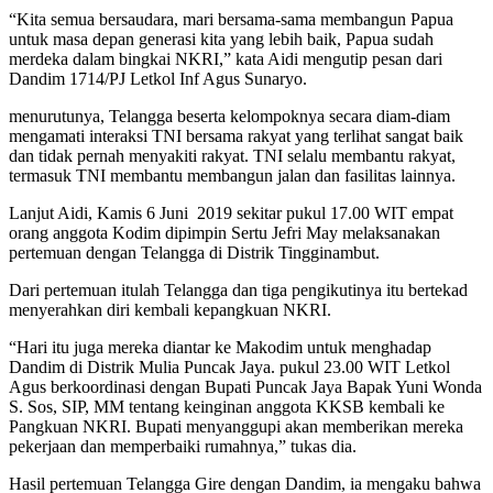
“Kita semua bersaudara, mari bersama-sama membangun Papua
untuk masa depan generasi kita yang lebih baik, Papua sudah
merdeka dalam bingkai NKRI,” kata Aidi mengutip pesan dari
Dandim 1714/PJ Letkol Inf Agus Sunaryo.
menurutunya, Telangga beserta kelompoknya secara diam-diam
mengamati interaksi TNI bersama rakyat yang terlihat sangat baik
dan tidak pernah menyakiti rakyat. TNI selalu membantu rakyat,
termasuk TNI membantu membangun jalan dan fasilitas lainnya.
Lanjut Aidi, Kamis 6 Juni 2019 sekitar pukul 17.00 WIT empat
orang anggota Kodim dipimpin Sertu Jefri May melaksanakan
pertemuan dengan Telangga di Distrik Tingginambut.
Dari pertemuan itulah Telangga dan tiga pengikutinya itu bertekad
menyerahkan diri kembali kepangkuan NKRI.
“Hari itu juga mereka diantar ke Makodim untuk menghadap
Dandim di Distrik Mulia Puncak Jaya. pukul 23.00 WIT Letkol
Agus berkoordinasi dengan Bupati Puncak Jaya Bapak Yuni Wonda
S. Sos, SIP, MM tentang keinginan anggota KKSB kembali ke
Pangkuan NKRI. Bupati menyanggupi akan memberikan mereka
pekerjaan dan memperbaiki rumahnya,” tukas dia.
Hasil pertemuan Telangga Gire dengan Dandim, ia mengaku bahwa