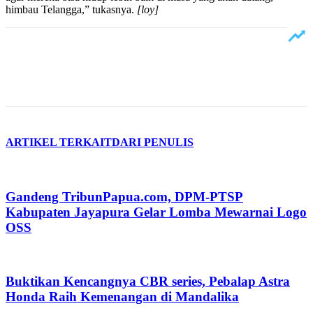
himbau Telangga,” tukasnya.
[loy]
ARTIKEL TERKAIT
DARI PENULIS
Gandeng TribunPapua.com, DPM-PTSP
Kabupaten Jayapura Gelar Lomba Mewarnai Logo
OSS
Buktikan Kencangnya CBR series, Pebalap Astra
Honda Raih Kemenangan di Mandalika