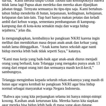
sia-sia, “Kami merasa ditipu Goliat Tabuni dan kelompoknya bahwa
tidak lama lagi Papua akan merdeka dan mereka akan dijanjikan
jabatan tinggi. Ternyata semuanya itu tipu-tipu saja. Kami bertahun-
tahun hidup menderita di hutan, kepanasan, kedinginan, kehujanan,
kelaparan dan lain-lain. Tiap hari hanya makan petatas dan keladi
ambil dari kebun warga, sementara pembangunan di kampung-
kampung dan di kota-kota semakin maju dan warga hidup
sejahtera,” jelas dia.
Ia mengungkapkan, kembalinya ke pangkuan NKRI karena ingin
melihat dan memikirkan masa depan anak-anak dan keluar yang
sudah lama ditinggalkan. “Anak kamu harus sekolah agar nanti
hidup mereka lebih baik tidak seperti Saya,” katanya.
“Kami mau kerja yang baik-baik agar anak-anak diurus menjadi
orang yang berhasil, kata Telangga yang mengaku punya anak 13
orang dari empat orang istri dan semuanya masih kecil-kecil,”
sambungnya.
Telangga mengimbau kepada seluruh rekan-rekannya yang masih di
hutan agar segera kembali ke pangkuan NKRI agar bisa hidup
normal sebagai masyarakat warga Negara Indonesia.
“Bahwa apa yang kita perjuangkan selama ini hanya mimpi-mimpi
kosong. Kasihan anak keturunan kita. Mereka harus kita siapkan
agar mereka bisa hidup lebih baik di masa yang akan datang,