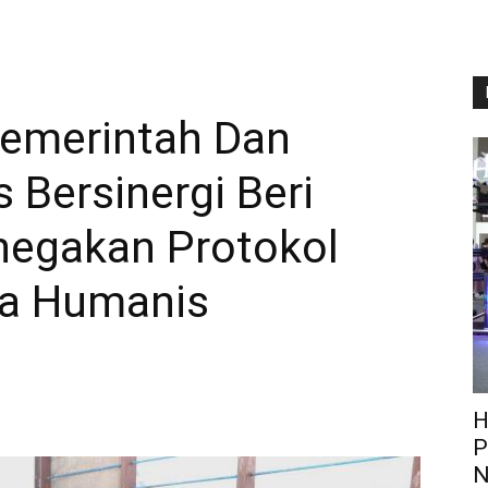
Pemerintah Dan
 Bersinergi Beri
negakan Protokol
ra Humanis
H
P
N