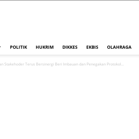
POLITIK
HUKRIM
DIKKES
EKBIS
OLAHRAGA
n Stakehoder Terus Bersinergi Beri Imbauan dan Penegakan Protokol...