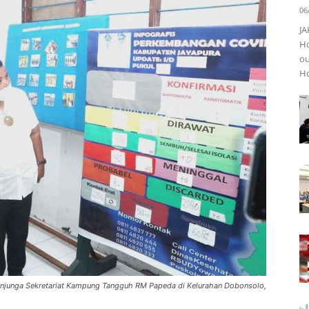
06
JA
Ho
ou
Ho
gunjunga Sekretariat Kampung Tangguh RM Papeda di Kelurahan Dobonsolo,