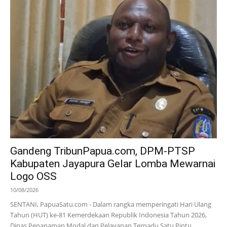
Gandeng TribunPapua.com, DPM-PTSP
Kabupaten Jayapura Gelar Lomba Mewarnai
Logo OSS
10/08/2026
SENTANI, PapuaSatu.com - Dalam rangka memperingati Hari Ulang
Tahun (HUT) ke-81 Kemerdekaan Republik Indonesia Tahun 2026,
Dinas Penanaman Modal dan Pelayanan Terpadu Satu Pintu...