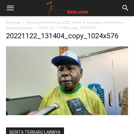
Beranda
Semangat World Cup 2022 ‘Hadir’ di Lapangan Apel Kantor
Bupati Jayapura
20221122_131404_copy_1024x576
20221122_131404_copy_1024x576
BERITA TERBARU LAINNYA