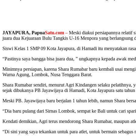
JAYAPURA, Papua
Satu.com
–
Meski diakui persiapannya relatif
juara dua Kejuaraan Bulu Tangkis U-16 Menpora yang berlangsung d
Siswi Kelas 1 SMP 09 Kota Jayapura, di Hamadi itu menyatakan rasa ba
“Pastinya saya bangga bisa juara dua, ” ungkapnya kepada awak media
Minimnya persiapan, karena Shara Rumabar baru kembali usai mengik
Warna Agung, Lombok, Nusa Tenggara Barat.
Shara Rumabar sendiri, menurut Agri Kindangen selaku pelatihnya
sejak dibukanya PB Jayawijaya di Hamadi, Kota Jayapura satu tahun 
Meski PB. Jayawijaya baru berjalan 1 tahun lebih, namun Shara bers
“Dia baru pulang dari Sirnas Lombok, sempat ke Bali untuk cari spari
Kendati demikian, Agri terus mendorong Shara Rumabar, maupun atle
“Di sini yang saya tekankan untuk para atlet, untuk bermain sebagu