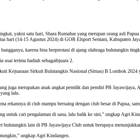
 singkat, yakni satu hari, Shara Rumabar yang merupan orang asli 
ua hari (14-15 Agustus 2024) di GOR Elsport Sentani, Kabupaten Jay
ngganya, karena bisa berprestasi di ajang olahraga bulutangkis tingka
 usai terima hadiah sebagaibjuara 2.
uti Kejuaraan Sirkuit Bulutangkis Nasional (Sirnas) B Lombok 2024 y
, yang juga merupakan anak angkat pemilik dan pendiri PB Jayawija
yang lalu.
ama rekannya di club mampu bersaing dengan club besar di Papua, sam
ng untuk cari pengalaman di sana, lalu balik ke sini,” ungkap Agri Ki
t bulutangkis lain di PB Jayawijaya Club untuk berupaya menunjukkan
s mungkin,” ungkap Agri Kindangen.