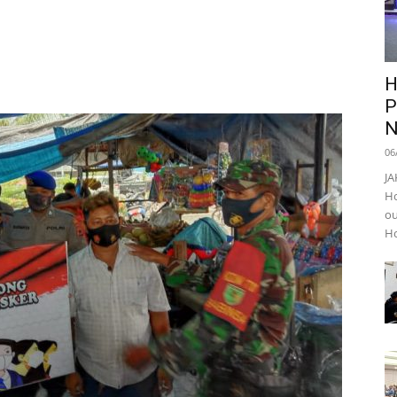
H
P
N
06
JA
Ho
ou
Ho