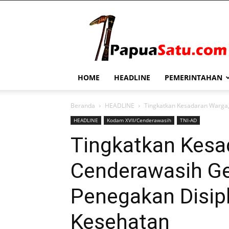
PapuaSatu.com
HOME
HEADLINE
PEMERINTAHAN
Beranda
HEADLINE
Tingkatkan Kesadaran Warga,
HEADLINE
Kodam XVII/Cenderawasih
TNI-AD
Tingkatkan Kesa
Cenderawasih Ge
Penegakan Disipl
Kesehatan