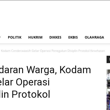
POLITIK
HUKRIM
DIKKES
EKBIS
OLAHRAGA
 Kodam Cenderawasih Gelar Operasi Penegakan Disiplin Protokol Kesehatan
daran Warga, Kodam
lar Operasi
in Protokol