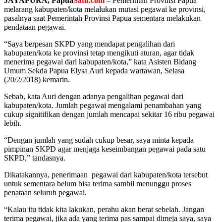
JAYAPURA, Papua
Satu.com
– Pemerintah Provinsi Papua
melarang kabupaten/kota melalukan mutasi pegawai ke provinsi,
pasalnya saat Pemerintah Provinsi Papua sementara melakukan
pendataan pegawai.
“Saya berpesan SKPD yang mendapat pengalihan dari
kabupaten/kota ke provinsi tetap mengikuti aturan, agar tidak
menerima pegawai dari kabupaten/kota,” kata Asisten Bidang
Umum Sekda Papua Elysa Auri kepada wartawan, Selasa
(20/2/2018) kemarin.
Sebab, kata Auri dengan adanya pengalihan pegawai dari
kabupaten/kota. Jumlah pegawai mengalami penambahan yang
cukup signitifikan dengan jumlah mencapai sekitar 16 ribu pegawai
lebih.
“Dengan jumlah yang sudah cukup besar, saya minta kepada
pimpinan SKPD agar menjaga keseimbangan pegawai pada satu
SKPD,” tandasnya.
Dikatakannya, penerimaan pegawai dari kabupaten/kota tersebut
untuk sementara belum bisa terima sambil menunggu proses
penataan seluruh pegawai.
“Kalau itu tidak kita lakukan, perahu akan berat sebelah. Jangan
terima pegawai, jika ada yang terima pas sampai dimeja saya, saya