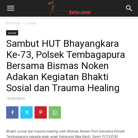
Beranda
polda
polda
Sambut HUT Bhayangkara
Ke-73, Polsek Tembagapura
Bersama Bismas Noken
Adakan Kegiatan Bhakti
Sosial dan Trauma Healing
01/07/2019
Bhakti sosial dan trauma healing oleh Binmas Noken Polri bersama Polsek
Tembagapura kepada anak-anak Kampung Waa Banti, Senin (1/7/2019)