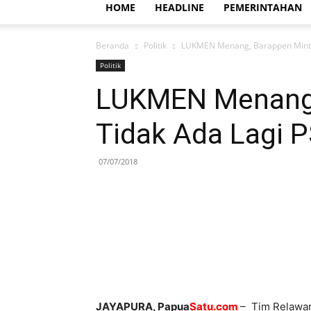
HOME
HEADLINE
PEMERINTAHAN
Beranda
Politik
LUKMEN Menang, Barappen Minta
Politik
LUKMEN Menang,
Tidak Ada Lagi 
07/07/2018
JAYAPURA, Papua
Satu.com
– Tim Relawa