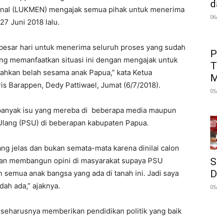
d
nal (LUKMEN) mengajak semua pihak untuk menerima
06
27 Juni 2018 lalu.
rbesar hari untuk menerima seluruh proses yang sudah
P
yang memanfaatkan situasi ini dengan mengajak untuk
T
hkan belah sesama anak Papua,” kata Ketua
M
ris Barappen, Dedy Pattiwael, Jumat (6/7/2018).
05
n banyak isu yang mereba di beberapa media maupun
lang (PSU) di beberapan kabupaten Papua.
g jelas dan bukan semata-mata karena dinilai calon
ian membangun opini di masyarakat supaya PSU
S
D
h semua anak bangsa yang ada di tanah ini. Jadi saya
ah ada,” ajaknya.
05
ah seharusnya memberikan pendidikan politik yang baik