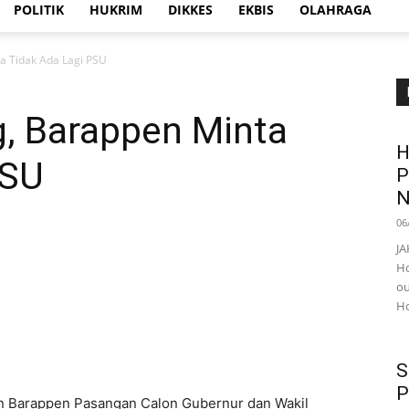
POLITIK
HUKRIM
DIKKES
EKBIS
OLAHRAGA
 Tidak Ada Lagi PSU
 Barappen Minta
H
PSU
P
N
06
JA
Ho
ou
Ho
S
P
n Barappen Pasangan Calon Gubernur dan Wakil