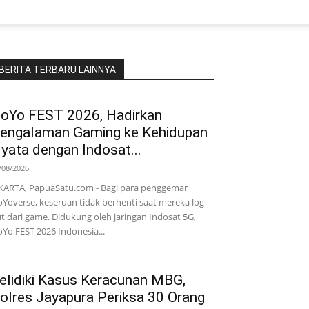
BERITA TERBARU LAINNYA
oYo FEST 2026, Hadirkan
engalaman Gaming ke Kehidupan
yata dengan Indosat...
/08/2026
KARTA, PapuaSatu.com - Bagi para penggemar
Yoverse, keseruan tidak berhenti saat mereka log
t dari game. Didukung oleh jaringan Indosat 5G,
Yo FEST 2026 Indonesia...
elidiki Kasus Keracunan MBG,
olres Jayapura Periksa 30 Orang