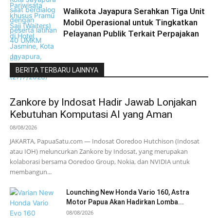
Walikota Jayapura Serahkan Tiga Unit
Mobil Operasional untuk Tingkatkan
Pelayanan Publik Terkait Perpajakan
BERITA TERBARU LAINNYA
Zankore by Indosat Hadir Jawab Lonjakan
Kebutuhan Komputasi AI yang Aman
08/08/2026
JAKARTA, PapuaSatu.com — Indosat Ooredoo Hutchison (Indosat
atau IOH) meluncurkan Zankore by Indosat, yang merupakan
kolaborasi bersama Ooredoo Group, Nokia, dan NVIDIA untuk
membangun...
Lounching New Honda Vario 160, Astra
Motor Papua Akan Hadirkan Lomba...
08/08/2026