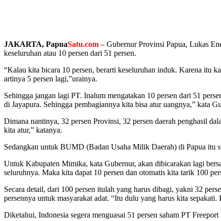
JAKARTA, Papua
Satu.com
– Gubernur Provinsi Papua, Lukas Ene
keseluruhan atau 10 persen dari 51 persen.
“Kalau kita bicara 10 persen, berarti keseluruhan induk. Karena it
artinya 5 persen lagi,”urainya.
Sehingga jangan lagi PT. Inalum mengatakan 10 persen dari 51 pers
di Jayapura. Sehingga pembagiannya kita bisa atur uangnya,” kata G
Dimana nantinya, 32 persen Provinsi, 32 persen daerah penghasil dal
kita atur,” katanya.
Sedangkan untuk BUMD (Badan Usaha Milik Daerah) di Papua itu sud
Untuk Kabupaten Mimika, kata Gubernur, akan dibicarakan lagi bers
seluruhnya. Maka kita dapat 10 persen dan otomatis kita tarik 100 pe
Secara detail, dari 100 persen itulah yang harus dibagi, yakni 32 p
persennya untuk masyarakat adat. “Itu dulu yang harus kita sepakati. 
Diketahui, Indonesia segera menguasai 51 persen saham PT Freeport 