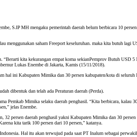
mbe, S.IP MH mengaku pemerintah daerah belum berbicara 10 persen 
u kalau menggunakan saham Freeport keseluruhan. maka kita butuh lagi
en. “Berarti kita kekurangan empat koma sekianPemprov Butuh USD 5 M
ubernur Lukas Enembe di Jakarta, Kamis (15/11/2018).
am hal ini Kabupaten Mimika dan 30 persen kabupaten/kota di seluruh 
ah dibentuk dan telah ada Peraturan daerah (Perda).
ama Pemkab Mimika selaku daerah penghasil. “Kita berbicara, kalau 3
rsen,” jelas Enembe.
ersen, 32 persen daerah penghasil yakni Kabupaten Mimika dan 30 perse
Karena kita tarik 100 persen dari 10 persen,” katanya.
Indonesia. Hal itu akan terwujud pada saat PT Inalum sebagai perwakil