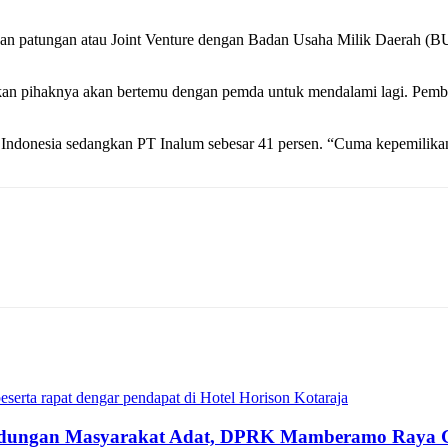
n patungan atau Joint Venture dengan Badan Usaha Milik Daerah (BU
kan pihaknya akan bertemu dengan pemda untuk mendalami lagi. Pemb
ndonesia sedangkan PT Inalum sebesar 41 persen. “Cuma kepemilikan n
dungan Masyarakat Adat, DPRK Mamberamo Raya Gel