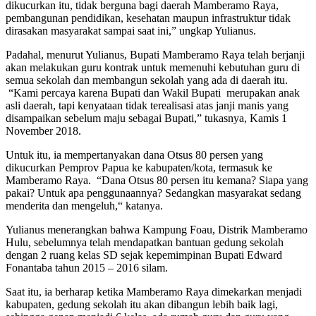
dikucurkan itu, tidak berguna bagi daerah Mamberamo Raya,
pembangunan pendidikan, kesehatan maupun infrastruktur tidak
dirasakan masyarakat sampai saat ini,” ungkap Yulianus.
Padahal, menurut Yulianus, Bupati Mamberamo Raya telah berjanji
akan melakukan guru kontrak untuk memenuhi kebutuhan guru di
semua sekolah dan membangun sekolah yang ada di daerah itu.
“Kami percaya karena Bupati dan Wakil Bupati merupakan anak
asli daerah, tapi kenyataan tidak terealisasi atas janji manis yang
disampaikan sebelum maju sebagai Bupati,” tukasnya, Kamis 1
November 2018.
Untuk itu, ia mempertanyakan dana Otsus 80 persen yang
dikucurkan Pemprov Papua ke kabupaten/kota, termasuk ke
Mamberamo Raya. “Dana Otsus 80 persen itu kemana? Siapa yang
pakai? Untuk apa penggunaannya? Sedangkan masyarakat sedang
menderita dan mengeluh,“ katanya.
Yulianus menerangkan bahwa Kampung Foau, Distrik Mamberamo
Hulu, sebelumnya telah mendapatkan bantuan gedung sekolah
dengan 2 ruang kelas SD sejak kepemimpinan Bupati Edward
Fonantaba tahun 2015 – 2016 silam.
Saat itu, ia berharap ketika Mamberamo Raya dimekarkan menjadi
kabupaten, gedung sekolah itu akan dibangun lebih baik lagi,