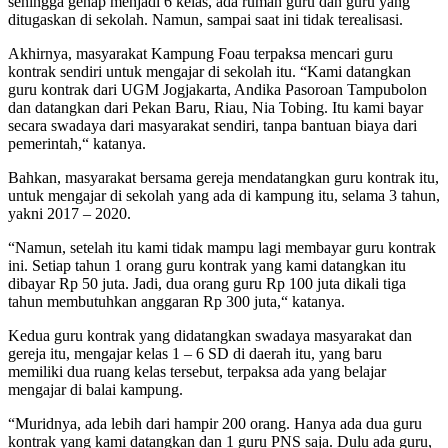
sehingga genap menjadi 6 kelas, ada rumah guru dan guru yang
ditugaskan di sekolah. Namun, sampai saat ini tidak terealisasi.
Akhirnya, masyarakat Kampung Foau terpaksa mencari guru
kontrak sendiri untuk mengajar di sekolah itu. “Kami datangkan
guru kontrak dari UGM Jogjakarta, Andika Pasoroan Tampubolon
dan datangkan dari Pekan Baru, Riau, Nia Tobing. Itu kami bayar
secara swadaya dari masyarakat sendiri, tanpa bantuan biaya dari
pemerintah,“ katanya.
Bahkan, masyarakat bersama gereja mendatangkan guru kontrak itu,
untuk mengajar di sekolah yang ada di kampung itu, selama 3 tahun,
yakni 2017 – 2020.
“Namun, setelah itu kami tidak mampu lagi membayar guru kontrak
ini. Setiap tahun 1 orang guru kontrak yang kami datangkan itu
dibayar Rp 50 juta. Jadi, dua orang guru Rp 100 juta dikali tiga
tahun membutuhkan anggaran Rp 300 juta,“ katanya.
Kedua guru kontrak yang didatangkan swadaya masyarakat dan
gereja itu, mengajar kelas 1 – 6 SD di daerah itu, yang baru
memiliki dua ruang kelas tersebut, terpaksa ada yang belajar
mengajar di balai kampung.
“Muridnya, ada lebih dari hampir 200 orang. Hanya ada dua guru
kontrak yang kami datangkan dan 1 guru PNS saja. Dulu ada guru,