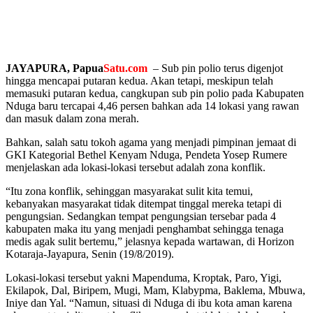
JAYAPURA, Papua
Satu.com
– Sub pin polio terus digenjot
hingga mencapai putaran kedua. Akan tetapi, meskipun telah
memasuki putaran kedua, cangkupan sub pin polio pada Kabupaten
Nduga baru tercapai 4,46 persen bahkan ada 14 lokasi yang rawan
dan masuk dalam zona merah.
Bahkan, salah satu tokoh agama yang menjadi pimpinan jemaat di
GKI Kategorial Bethel Kenyam Nduga, Pendeta Yosep Rumere
menjelaskan ada lokasi-lokasi tersebut adalah zona konflik.
“Itu zona konflik, sehinggan masyarakat sulit kita temui,
kebanyakan masyarakat tidak ditempat tinggal mereka tetapi di
pengungsian. Sedangkan tempat pengungsian tersebar pada 4
kabupaten maka itu yang menjadi penghambat sehingga tenaga
medis agak sulit bertemu,” jelasnya kepada wartawan, di Horizon
Kotaraja-Jayapura, Senin (19/8/2019).
Lokasi-lokasi tersebut yakni Mapenduma, Kroptak, Paro, Yigi,
Ekilapok, Dal, Biripem, Mugi, Mam, Klabypma, Baklema, Mbuwa,
Iniye dan Yal. “Namun, situasi di Nduga di ibu kota aman karena