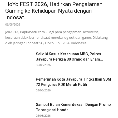
HoYo FEST 2026, Hadirkan Pengalaman
Gaming ke Kehidupan Nyata dengan
Indosat...
06/08/2026
JAKARTA, PapuaSatu.com - Bagi para penggemar HoYoverse,
keseruan tidak berhenti saat mereka log out dari game. Didukung
oleh jaringan Indosat 5G, HoYo FEST 2026 Indonesia...
Selidiki Kasus Keracunan MBG, Polres
Jayapura Periksa 30 Orang dan Enam...
06/08/2026
Pemerintah Kota Jayapura Tingkatkan SDM
72 Pengurus KDK Merah Putih
05/08/2026
Sambut Bulan Kemerdekaan Dengan Promo
Torang dari Honda
05/08/2026