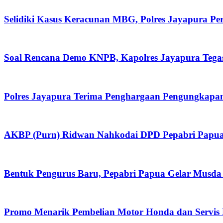
Selidiki Kasus Keracunan MBG, Polres Jayapura P
Soal Rencana Demo KNPB, Kapolres Jayapura Tega
Polres Jayapura Terima Penghargaan Pengungkapan
AKBP (Purn) Ridwan Nahkodai DPD Pepabri Papua
Bentuk Pengurus Baru, Pepabri Papua Gelar Musda
Promo Menarik Pembelian Motor Honda dan Servis