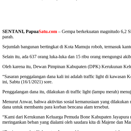
SENTANI, Papua
Satu.com
– Gempa berkekuatan magnitudo 6,2 Ska
parah.
Sejumlah bangunan bertingkat di Kota Mamuju roboh, termasuk kantor
Selain itu, ada 637 orang luka-luka dan 15 ribu orang mengungsi aki
Oleh karena itu, Dewan Pimpinan Kabupaten (DPK) Kerukunan Kel
“Sasaran penggalangan dana kali ini adalah traffic light di kawas
ini, Sabtu (16/1/2021) sore.
Penggalangan dana itu, dilakukan di traffic light (lampu merah) men
Menurut Anwar, bahwa aktivitas sosial kemanusiaan yang dilakukan
dana untuk membantu para korban bencana alam tersebut.
“Kami dari Kerukunan Keluarga Pemuda Bone Kabupaten Jayapura meng
meringankan beban yang dialami oleh saudara kita di Majene dan Mam