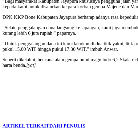
“Bagi masyarakat Kabupaten Jayapura khususnya pengguna jalan yang 
kepada kami untuk disalurkan ke para korban gempa Majene dan Ma
DPK KKP Bone Kabupaten Jayapura berharap adanya rasa kepedulian 
“Selain penggalangan dana langsung ke lapangan, kami juga membuk
kurang lebih 6 juta rupiah,” paparnya.
“Untuk penggalangan dana ini kami lakukan di dua titik yakni, titik 
pukul 15.00 WIT hingga pukul 17.30 WIT,” imbuh Anwar.
Seperti diketahui, bencana alam gempa bumi magnitudo 6,2 Skala ric
harta benda.
[yat]
ARTIKEL TERKAIT
DARI PENULIS