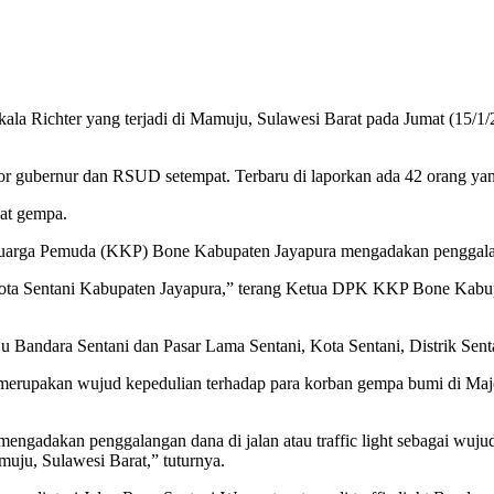
la Richter yang terjadi di Mamuju, Sulawesi Barat pada Jumat (15/
 gubernur dan RSUD setempat. Terbaru di laporkan ada 42 orang yang 
bat gempa.
uarga Pemuda (KKP) Bone Kabupaten Jayapura mengadakan penggalan
an Kota Sentani Kabupaten Jayapura,” terang Ketua DPK KKP Bone Kabu
uju Bandara Sentani dan Pasar Lama Sentani, Kota Sentani, Distrik Sen
 merupakan wujud kepedulian terhadap para korban gempa bumi di Ma
adakan penggalangan dana di jalan atau traffic light sebagai wujud
uju, Sulawesi Barat,” tuturnya.