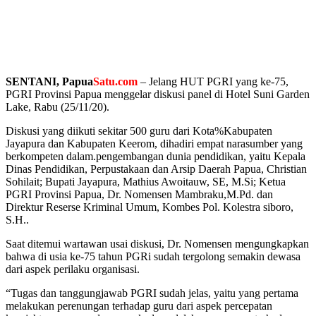
SENTANI, Papua
Satu.com
– Jelang HUT PGRI yang ke-75,
PGRI Provinsi Papua menggelar diskusi panel di Hotel Suni Garden
Lake, Rabu (25/11/20).
Diskusi yang diikuti sekitar 500 guru dari Kota%Kabupaten
Jayapura dan Kabupaten Keerom, dihadiri empat narasumber yang
berkompeten dalam.pengembangan dunia pendidikan, yaitu Kepala
Dinas Pendidikan, Perpustakaan dan Arsip Daerah Papua, Christian
Sohilait; Bupati Jayapura, Mathius Awoitauw, SE, M.Si; Ketua
PGRI Provinsi Papua, Dr. Nomensen Mambraku,M.Pd. dan
Direktur Reserse Kriminal Umum, Kombes Pol. Kolestra siboro,
S.H..
Saat ditemui wartawan usai diskusi, Dr. Nomensen mengungkapkan
bahwa di usia ke-75 tahun PGRi sudah tergolong semakin dewasa
dari aspek perilaku organisasi.
“Tugas dan tanggungjawab PGRI sudah jelas, yaitu yang pertama
melakukan perenungan terhadap guru dari aspek percepatan