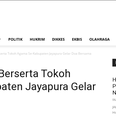
POLITIK
HUKRIM
DIKKES
EKBIS
OLAHRAGA
rserta Tokoh Agama Se-Kabupaten Jayapura Gelar Doa Bersama
 Berserta Tokoh
H
ten Jayapura Gelar
P
N
06
JA
Ho