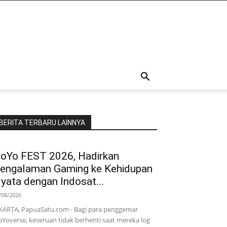
BERITA TERBARU LAINNYA
oYo FEST 2026, Hadirkan
engalaman Gaming ke Kehidupan
yata dengan Indosat...
/08/2026
KARTA, PapuaSatu.com - Bagi para penggemar
Yoverse, keseruan tidak berhenti saat mereka log