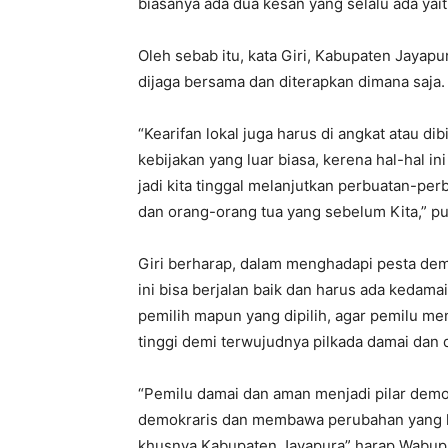
biasanya ada dua kesan yang selalu ada yai
Oleh sebab itu, kata Giri, Kabupaten Jayap
dijaga bersama dan diterapkan dimana saja.
“Kearifan lokal juga harus di angkat atau di
kebijakan yang luar biasa, kerena hal-hal i
jadi kita tinggal melanjutkan perbuatan-per
dan orang-orang tua yang sebelum Kita,” p
Giri berharap, dalam menghadapi pesta de
ini bisa berjalan baik dan harus ada kedamai
pemilih mapun yang dipilih, agar pemilu m
tinggi demi terwujudnya pilkada damai dan 
“Pemilu damai dan aman menjadi pilar dem
demokraris dan membawa perubahan yang leb
khusnya Kabupaten Jayapura” harap Wabup 