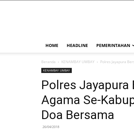
PapuaSatu.com
HOME
HEADLINE
PEMERINTAHAN
Beranda
KENAMBAY UMBAY
Polres Jayapura Be
KENAMBAY UMBAY
Polres Jayapura
Agama Se-Kabupa
Doa Bersama
26/04/2018