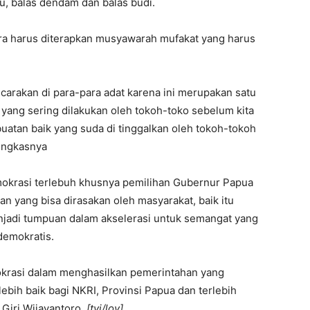
tu, balas dendam dan balas budi.
ura harus diterapkan musyawarah mufakat yang harus
bicarakan di para-para adat karena ini merupakan satu
ni yang sering dilakukan oleh tokoh-toko sebelum kita
buatan baik yang suda di tinggalkan oleh tokoh-tokoh
ungkasnya
mokrasi terlebuh khusnya pemilihan Gubernur Papua
an yang bisa dirasakan oleh masyarakat, baik itu
enjadi tumpuan dalam akselerasi untuk semangat yang
demokratis.
okrasi dalam menghasilkan pemerintahan yang
ih baik bagi NKRI, Provinsi Papua dan terlebih
Giri Wijayantoro.
[tyi/loy]