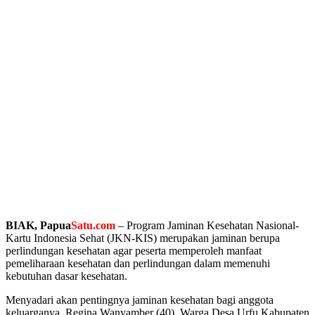
BIAK, Papua
S
atu.com
– Program Jaminan Kesehatan Nasional-
Kartu Indonesia Sehat (JKN-KIS) merupakan jaminan berupa
perlindungan kesehatan agar peserta memperoleh manfaat
pemeliharaan kesehatan dan perlindungan dalam memenuhi
kebutuhan dasar kesehatan.
Menyadari akan pentingnya jaminan kesehatan bagi anggota
keluarganya, Regina Wanyamber (40), Warga Desa Urfu Kabupaten