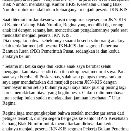
Biak Numfor, mendatangi Kantor BPJS Kesehatan Cabang Biak
Numfor untuk mendaftarkan keluarganya menjadi peserta JKN-KIS.
Saat ditemui tim Jamkesnews usai mengurus kepesertaan JKN-KIS
di Kantor Cabang Biak Numfor, Regina yang memiliki tiga orang
anak ini dengan senang hati menceritakan pengalamannya pada saat
mendaftar menjadi peserta JKN-KIS.
Dia mengaku bahwa sebelumnya suami beserta satu orang anaknya
telah terdaftar menjadi peserta JKN-KIS dari segmen Penerima
Bantuan Iuran (PBI) Pemerintah Pusat, sedangkan ia dan kedua
anaknya belum.
“Selama ini ketika saya dan kedua anak saya berobat selalu
menggunakan biaya sendiri dan itu cukup berat menurut saya. Pada
saat saya berobat di Puskesmas, salah satu petugas menyarankan
saya agar mendaftarkan diri menjadi peserta JKN-KIS dengan
membayar iuran setiap bulannya agar saya tidak pusing-pusing lagi
harus memikirkan biaya yang begitu besar. Cukup rutin membayar
iuran setiap bulan sudah mendapatkan jaminan kesehatan.” Ujar
Regina.
Regina juga mengungkapkan bahwa setelah mendengar saran dari
petugas tersebut, dirinya segera bergegas ke kantor BPJS Kesehatan
Cabang Biak Numfor untuk mendaftarkan dirinya dan kedua
anaknya menjadi peserta JKN-KIS segmen Pekerja Bukan Penerima