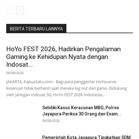
BERITA TERBARU LAINNYA
HoYo FEST 2026, Hadirkan Pengalaman
Gaming ke Kehidupan Nyata dengan
Indosat...
06/08/2026
JAKARTA, PapuaSatu.com - Bagi para penggemar HoYoverse,
keseruan tidak berhenti saat mereka log out dari game. Didukung
oleh jaringan Indosat 5G, HoYo FEST 2026 Indonesia...
Selidiki Kasus Keracunan MBG, Polres
Jayapura Periksa 30 Orang dan Enam...
06/08/2026
Pemerintah Kota Jayapura Tingkatkan SDM