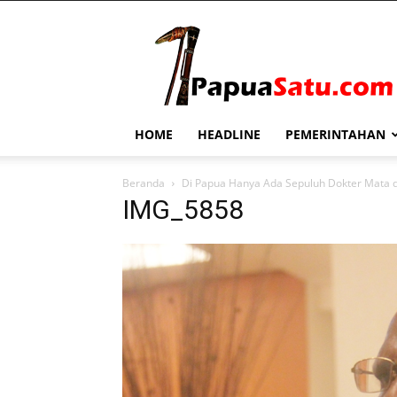
PapuaSatu.com
HOME
HEADLINE
PEMERINTAHAN
Beranda
Di Papua Hanya Ada Sepuluh Dokter Mata 
IMG_5858