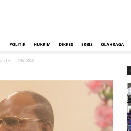
POLITIK
HUKRIM
DIKKES
EKBIS
OLAHRAGA
dan THT
IMG_5858