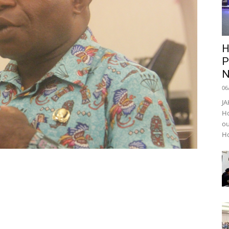
H
P
N
06
JA
Ho
ou
Ho