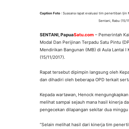
Caption Foto
: Suasana rapat evaluasi tim penertiban Iji
Sentani, Rabu (15/1
SENTANI, Papua
Satu.com
– Pemerintah Ka
Modal Dan Perijinan Terpadu Satu Pintu (DP
Mendirikan Bangunan (IMB) di Aula Lantai I
(15/11/2017).
Rapat tersebut dipimpin langsung oleh Ke
dan dihadiri oleh beberapa OPD terkait ser
Kepada wartawan, Henock mengungkapkan tu
melihat sampai sejauh mana hasil kinerja d
pengecekan dilapangan sekitar dua minggu 
“Selain melihat hasil dari kinerja tim pene