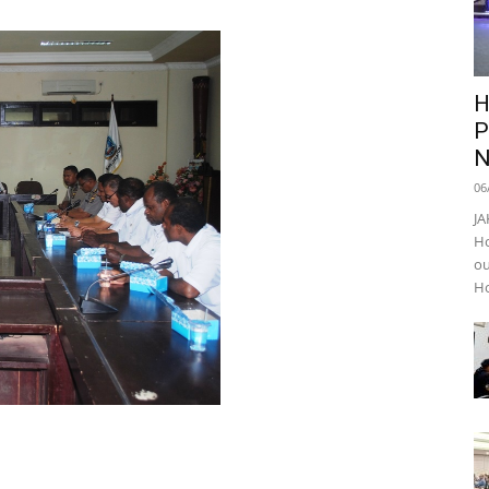
H
P
N
06
JA
Ho
ou
Ho