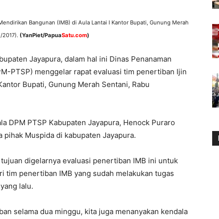
n Mendirikan Bangunan (IMB) di Aula Lantai I Kantor Bupati, Gunung Merah
1/2017).
(YanPiet/Papua
Satu.com
)
bupaten Jayapura, dalam hal ini Dinas Penanaman
M-PTSP) menggelar rapat evaluasi tim penertiban Ijin
 Kantor Bupati, Gunung Merah Sentani, Rabu
pala DPM PTSP Kabupaten Jayapura, Henock Puraro
ta pihak Muspida di kabupaten Jayapura.
juan digelarnya evaluasi penertiban IMB ini untuk
ari tim penertiban IMB yang sudah melakukan tugas
yang lalu.
rtiban selama dua minggu, kita juga menanyakan kendala