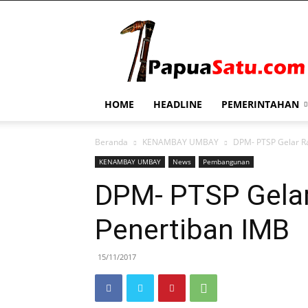
PapuaSatu.com
HOME
HEADLINE
PEMERINTAHAN
Beranda
KENAMBAY UMBAY
DPM- PTSP Gelar Ra
KENAMBAY UMBAY
News
Pembangunan
DPM- PTSP Gelar
Penertiban IMB
15/11/2017