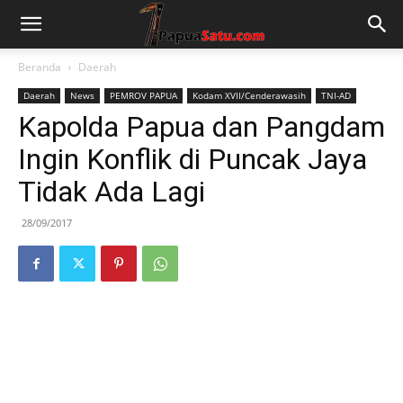
Beranda
Daerah
Daerah
News
PEMROV PAPUA
Kodam XVII/Cenderawasih
TNI-AD
Kapolda Papua dan Pangdam
Ingin Konflik di Puncak Jaya
Tidak Ada Lagi
28/09/2017