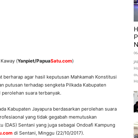
H
P
N
06
 Kaway (
Yanpiet/Papua
Satu.com
)
JA
Ho
ou
t berharap agar hasil keputusan Mahkamah Konstitusi
Ho
an putusan terhadap sengketa Pilkada Kabupaten
 perolehan suara terbanyak.
ada Kabupaten Jayapura berdasarkan perolehan suara
rofesiaonal yang tidak gegabah memutuskan
ku (DAS) Sentani yang juga sebagai Ondoafi Kampung
u.com
di Sentani, Minggu (22/10/2017).