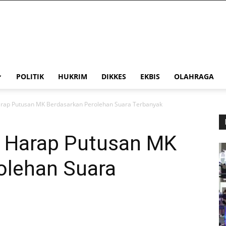
POLITIK
HUKRIM
DIKKES
EKBIS
OLAHRAGA
rap Putusan MK Berdasarkan Perolehan Suara Terbanyak
 Harap Putusan MK
olehan Suara