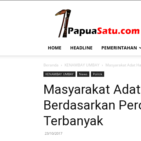
PapuaSatu.com
HOME
HEADLINE
PEMERINTAHAN
Beranda
KENAMBAY UMBAY
Masyarakat Adat Ha
KENAMBAY UMBAY
News
Politik
Masyarakat Adat
Berdasarkan Per
Terbanyak
23/10/2017