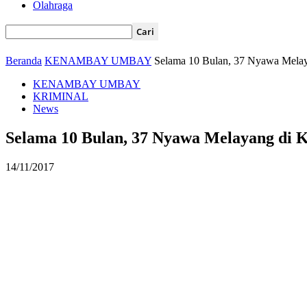
Olahraga
Beranda
KENAMBAY UMBAY
Selama 10 Bulan, 37 Nyawa Melay
KENAMBAY UMBAY
KRIMINAL
News
Selama 10 Bulan, 37 Nyawa Melayang di 
14/11/2017