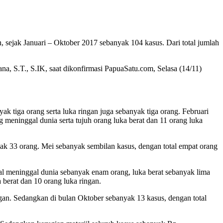
, sejak Januari – Oktober 2017 sebanyak 104 kasus. Dari total jumlah
a, S.T., S.IK, saat dikonfirmasi PapuaSatu.com, Selasa (14/11)
ak tiga orang serta luka ringan juga sebanyak tiga orang. Februari
ng meninggal dunia serta tujuh orang luka berat dan 11 orang luka
ak 33 orang. Mei sebanyak sembilan kasus, dengan total empat orang
otal meninggal dunia sebanyak enam orang, luka berat sebanyak lima
 berat dan 10 orang luka ringan.
gan. Sedangkan di bulan Oktober sebanyak 13 kasus, dengan total