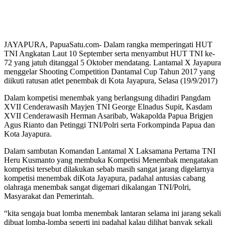
JAYAPURA, PapuaSatu.com- Dalam rangka memperingati HUT
TNI Angkatan Laut 10 September serta menyambut HUT TNI ke-
72 yang jatuh ditanggal 5 Oktober mendatang. Lantamal X Jayapura
menggelar Shooting Competition Dantamal Cup Tahun 2017 yang
diikuti ratusan atlet penembak di Kota Jayapura, Selasa (19/9/2017)
Dalam kompetisi menembak yang berlangsung dihadiri Pangdam
XVII Cenderawasih Mayjen TNI George Elnadus Supit, Kasdam
XVII Cenderawasih Herman Asaribab, Wakapolda Papua Brigjen
Agus Rianto dan Petinggi TNI/Polri serta Forkompinda Papua dan
Kota Jayapura.
Dalam sambutan Komandan Lantamal X Laksamana Pertama TNI
Heru Kusmanto yang membuka Kompetisi Menembak mengatakan
kompetisi tersebut dilakukan sebab masih sangat jarang digelarnya
kompetisi menembak diKota Jayapura, padahal antusias cabang
olahraga menembak sangat digemari dikalangan TNI/Polri,
Masyarakat dan Pemerintah.
“kita sengaja buat lomba menembak lantaran selama ini jarang sekali
dibuat lomba-lomba seperti ini padahal kalau dilihat banyak sekali