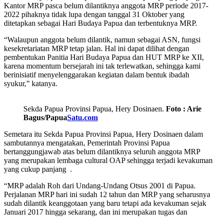
Kantor MRP pasca belum dilantiknya anggota MRP periode 2017-
2022 pihaknya tidak lupa dengan tanggal 31 Oktober yang
ditetapkan sebagai Hari Budaya Papua dan terbentuknya MRP.
“Walaupun anggota belum dilantik, namun sebagai ASN, fungsi
kesekretariatan MRP tetap jalan. Hal ini dapat dilihat dengan
pembentukan Panitia Hari Budaya Papua dan HUT MRP ke XII,
karena momentum bersejarah ini tak terlewatkan, sehingga kami
berinisiatif menyelenggarakan kegiatan dalam bentuk ibadah
syukur,” katanya.
Sekda Papua Provinsi Papua, Hery Dosinaen.
Foto : Arie
Bagus/Papua
Satu.com
Semetara itu Sekda Papua Provinsi Papua, Hery Dosinaen dalam
sambutannya mengatakan, Pemerintah Provinsi Papua
bertanggungjawab atas belum dilantiknya seluruh anggota MRP
yang merupakan lembaga cultural OAP sehingga terjadi kevakuman
yang cukup panjang .
“MRP adalah Roh dari Undang-Undang Otsus 2001 di Papua.
Perjalanan MRP hari ini sudah 12 tahun dan MRP yang seharusnya
sudah dilantik keanggotaan yang baru tetapi ada kevakuman sejak
Januari 2017 hingga sekarang, dan ini merupakan tugas dan