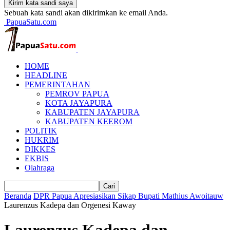
Sebuah kata sandi akan dikirimkan ke email Anda.
PapuaSatu.com
HOME
HEADLINE
PEMERINTAHAN
PEMROV PAPUA
KOTA JAYAPURA
KABUPATEN JAYAPURA
KABUPATEN KEEROM
POLITIK
HUKRIM
DIKKES
EKBIS
Olahraga
Beranda
DPR Papua Apresiasikan Sikap Bupati Mathius Awoitauw
Laurenzus Kadepa dan Orgenesi Kaway