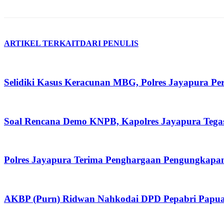
ARTIKEL TERKAIT
DARI PENULIS
Selidiki Kasus Keracunan MBG, Polres Jayapura P
Soal Rencana Demo KNPB, Kapolres Jayapura Tega
Polres Jayapura Terima Penghargaan Pengungkapan
AKBP (Purn) Ridwan Nahkodai DPD Pepabri Papua