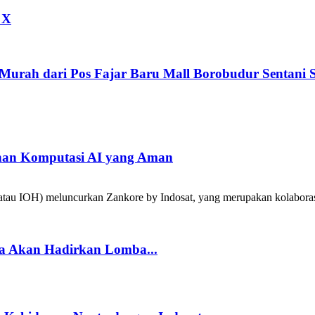
 X
 Murah dari Pos Fajar Baru Mall Borobudur Sentan
han Komputasi AI yang Aman
tau IOH) meluncurkan Zankore by Indosat, yang merupakan kolabora
a Akan Hadirkan Lomba...